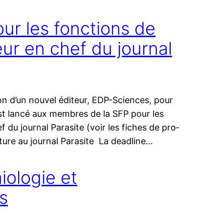
ur les fonctions de
eur en chef du journal
ion d’un nou­vel édi­teur, EDP-Sciences, pour
s est lan­cé aux membres de la SFP pour les
f du jour­nal Parasite (voir les fiches de pro­
ature au journal Parasite La dead­line…
ologie et
s