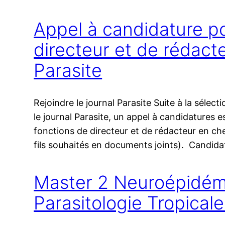
Appel à candidature po
directeur et de rédact
Parasite
Rejoindre le journal Parasite Suite à la sélec­t
le jour­nal Parasite, un appel à can­di­da­ture
fonc­tions de direc­teur et de rédac­teur en che
fils sou­hai­tés en docu­ments joints). Candid
Master 2 Neuroépidémi
Parasitologie Tropicale