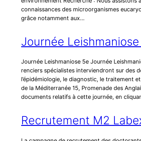
environnement Recherche : Nous assis­tons à 
connais­sances des microorganismes euca­ryot
grâce notam­ment aux…
Journée Leishmaniose l
Journée Leishmaniose 5e Journée Leishmanios
ren­ciers spé­cia­listes inter­vien­dront sur de
l’épidémiologie, le diag­nos­tic, le trai­te­men
de la Méditerranée 15, Promenade des Anglais
docu­ments rela­tifs à cette jour­née, en cli­q
Recrutement M2 Lab
La cam­pagne de recru­te­ment des doc­to­ran