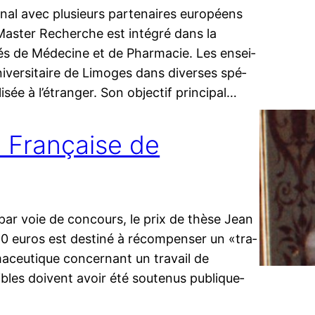
io­nal avec plu­sieurs par­te­naires euro­péens
aster Recherche est inté­gré dans la
tés de Médecine et de Pharmacie. Les ensei­
Universitaire de Limoges dans diverses spé­
i­sée à l’étranger. Son objec­tif prin­ci­pal…
é Française de
par voie de concours, le prix de thèse Jean
 euros est des­ti­né à récom­pen­ser un «tra­
a­ceu­tique concer­nant un tra­vail de
bles doivent avoir été sou­te­nus publi­que­