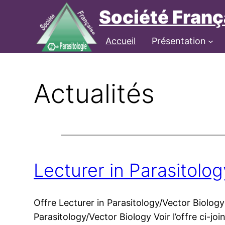
Aller
Société Franç
au
contenu
Connexion
Accueil
Présentation
Actualités
Lecturer in Parasitolo
Offre Lecturer in Parasitology/Vector Biology 
Parasitology/Vector Biology Voir l’offre ci-joi