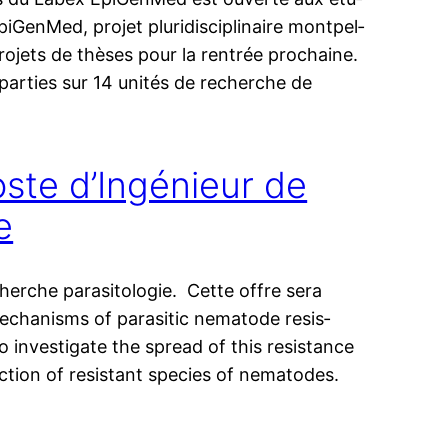
nMed, pro­jet plu­ri­dis­ci­pli­naire mont­pel­
4 pro­jets de thèses pour la ren­trée prochaine.
r­ties sur 14 uni­tés de recherche de
ste d’Ingénieur de
e
herche parasitologie. Cette offre sera
echa­nisms of para­si­tic nema­tode resis­
inves­ti­gate the spread of this resis­tance
c­tion of resis­tant spe­cies of nematodes.