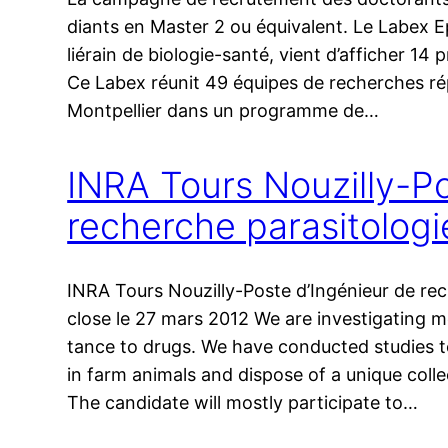
diants en Master 2 ou équivalent. Le Labex EpiGe
lié­rain de bio­lo­gie-san­té, vient d’af­fi­cher 1
Ce Labex réunit 49 équipes de recherches répa
Montpellier dans un pro­gramme de…
INRA Tours Nouzilly-Po
recherche parasitologi
INRA Tours Nouzilly-Poste d’Ingénieur de rec
close le 27 mars 2012 We are inves­ti­ga­ting m
tance to drugs. We have conduc­ted stu­dies to 
in farm ani­mals and dis­pose of a unique col­le
The can­di­date will most­ly par­ti­ci­pate to…