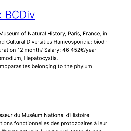
 BCDiv
 Museum of Natural History, Paris, France, in
d Cultural Diversities Hameosporidia: bio­di­
ry Duration 12 month/ Salary: 46 452€/year
asmodium, Hepatocystis,
­mo­pa­ra­sites belon­ging to the phy­lum
sseur du Muséum National d’Histoire
ons fonc­tion­nelles des pro­to­zoaires à leur