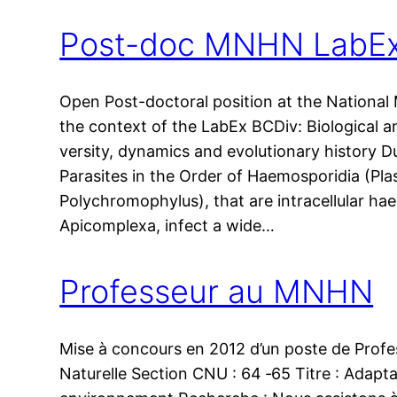
Post-doc MNHN LabEx
Open Post-doc­to­ral posi­tion at the National
the context of the LabEx BCDiv: Biological an
ver­si­ty, dyna­mics and evo­lu­tio­na­ry histo
Parasites in the Order of Haemosporidia (Pl
Polychromophylus), that are intra­cel­lu­lar hae
Apicomplexa, infect a wide…
Professeur au MNHN
Mise à concours en 2012 d’un poste de Profe
Naturelle Section CNU : 64 ‑65 Titre : Adaptati