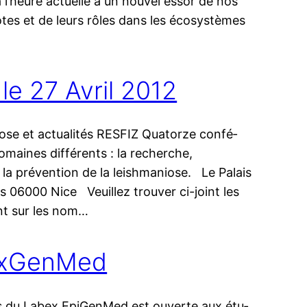
l’heure actuelle à un nou­vel essor de nos
es et de leurs rôles dans les éco­sys­tèmes
e 27 Avril 2012
e et actua­li­tés RESFIZ Quatorze confé­
s domaines différents : la recherche,
t et la prévention de la leishmaniose. Le Palais
 06000 Nice Veuillez trou­ver ci-joint les
uant sur les nom…
exGenMed
ts du Labex EpiGenMed est ouverte aux étu­