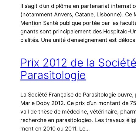
Il s’agit d’un diplôme en par­te­na­riat inter­na­t
(notam­ment Anvers, Catane, Lisbonne). Ce M
Mention Santé publique por­tée par les facul­
gnants sont prin­ci­pa­le­ment des Hospitalo-
cia­li­tés. Une uni­té d’enseignement est délo­ca­l
Prix 2012 de la Sociét
Parasitologie
La Société Française de Parasitologie ouvre, 
Marie Doby 2012. Ce prix d’un mon­tant de 750
vail de thèse de médecine, vété­ri­naire, phar­m
recherche en parasitologie». Les tra­vaux éli­gi
ment en 2010 ou 2011. Le…