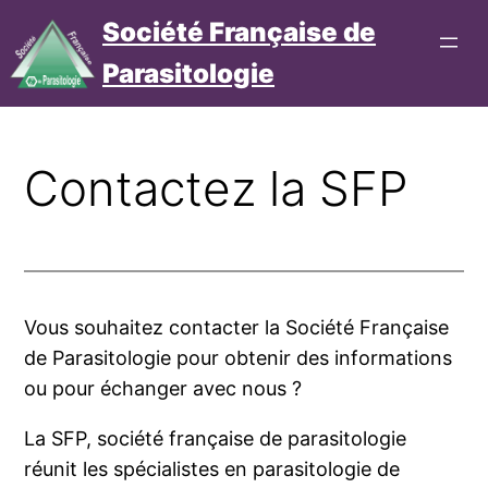
Aller
Société Française de
au
Parasitologie
contenu
Connexion
Cotisation
Contactez la SFP
Vous sou­hai­tez contac­ter la Société Française
de Parasitologie pour obte­nir des infor­ma­tions
ou pour échan­ger avec nous ?
La SFP, socié­té fran­çaise de para­si­to­lo­gie
réunit les spé­cia­listes en para­si­to­lo­gie de