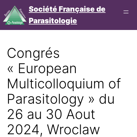
Aller
Société Française de
au
Parasitologie
contenu
Connexion
Cotisation
Congrés
« European
Multicolloquium of
Parasitology » du
26 au 30 Aout
2024, Wroclaw