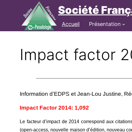
Aller
Société Franç
au
contenu
Connexion
Accueil
Présentation
Impact factor 2
Information d’EDPS et Jean-Lou Justine, Ré
Impact Factor 2014: 1,092
Le fac­teur d’impact de 2014 cor­res­pond aux cita­t
(open-access, nou­velle mai­son d’édition, nou­veau comi­