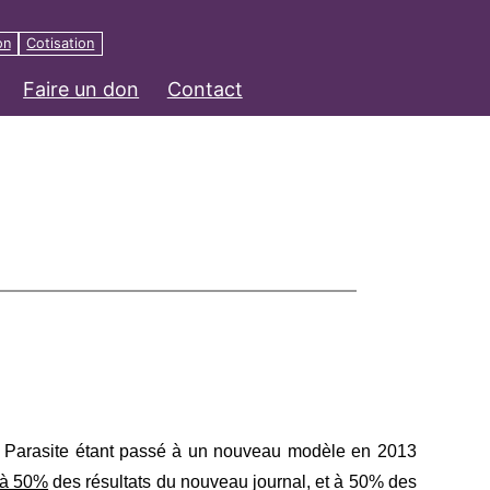
on
Cotisation
Faire un don
Contact
3. Parasite étant pas­sé à un nou­veau modèle en 2013
’à 50%
des résul­tats du nou­veau jour­nal, et à 50% des