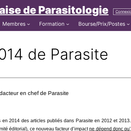
aise de Parasitologie
Connexi
Membres
Formation
Bourse/Prix/Postes
014 de Parasite
dacteur en chef de Parasite
ions en 2014 des articles publiés dans Parasite en 2012 et 201
té édi­to­rial), ce nou­veau fac­teur d’impact
ne dépend donc qu