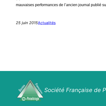
mau­vaises per­for­mances de l’ancien jour­nal publié su
25 juin 2015
Actualités
Société Française de P