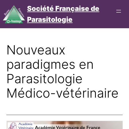
Aller
Société Française de
au
Parasitologie
contenu
Connexion
Cotisation
Nouveaux
paradigmes en
Parasitologie
Médico-vétérinaire