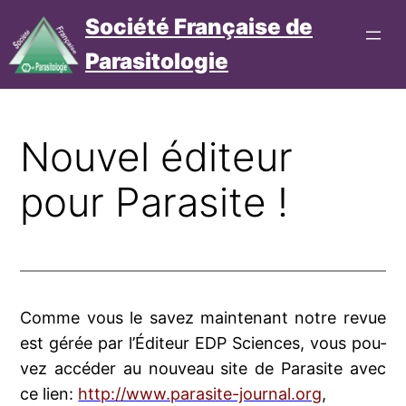
Aller
Société Française de
au
Parasitologie
contenu
Connexion
Cotisation
Nouvel éditeur
pour Parasite !
Comme vous le savez main­te­nant notre revue
est gérée par l’
Éditeur EDP Sciences
, vous pou­
vez accé­der au nou­veau site de Parasite avec
ce lien:
http://www.parasite-journal.org
,