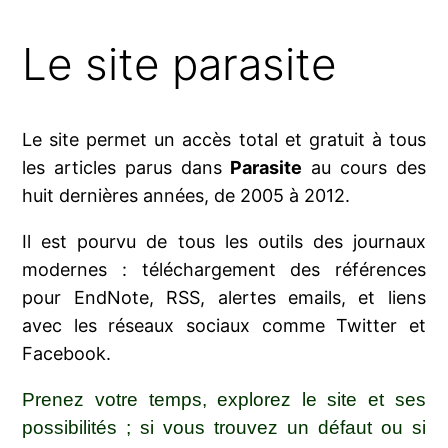
Le site parasite
Le site per­met un accès total et gra­tuit à tous
les articles parus dans
Parasite
au cours des
huit der­nières années, de 2005 à 2012.
Il est pour­vu de tous les outils des jour­naux
modernes : télé­char­ge­ment des réfé­rences
pour EndNote, RSS, alertes emails, et liens
avec les réseaux sociaux comme Twitter et
Facebook.
Prenez votre temps, explo­rez le site et ses
pos­si­bi­li­tés ; si vous trou­vez un défaut ou si