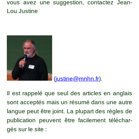
vous avez une sug­ges­tion, contac­tez Jean-
Lou Justine
(
justine@mnhn.fr
).
Il est rap­pe­lé que seul des articles en anglais
sont accep­tés mais un résu­mé dans une autre
langue peut être joint. La plu­part des règles de
publi­ca­tion peuvent être faci­le­ment télé­char­
gés sur le site :