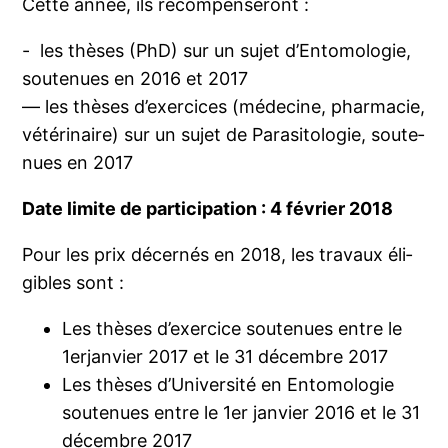
Cette année, ils récompenseront :
- les thèses (PhD) sur un sujet d’Entomologie,
sou­te­nues en 2016 et 2017
— les thèses d’exer­cices (méde­cine, phar­ma­cie,
vété­ri­naire) sur un sujet de Parasitologie, sou­te­
nues en 2017
Date limite de par­ti­ci­pa­tion : 4 février 2018
Pour les prix décer­nés en 2018, les tra­vaux éli­
gibles sont :
Les thèses d’exercice sou­te­nues entre le
1erjanvier 2017 et le 31 décembre 2017
Les thèses d’Université en Entomologie
sou­te­nues entre le 1er jan­vier 2016 et le 31
décembre 2017