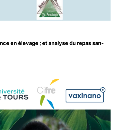
nce en éle­vage ; et ana­lyse du repas san­