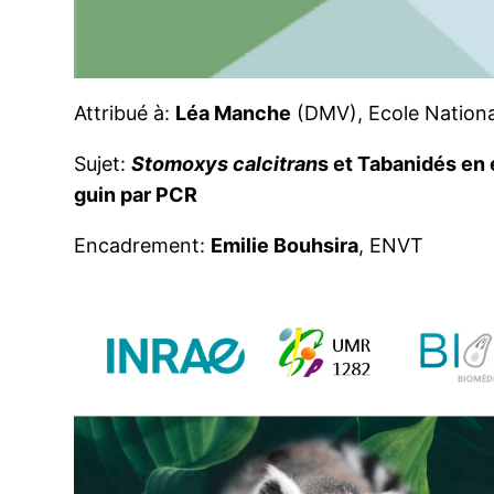
Attribué à:
Léa Manche
(DMV), Ecole Nationa
Sujet:
Stomoxys cal­ci­tran
s et Tabanidés en é
guin par PCR
Encadrement:
Emilie Bouhsira
, ENVT