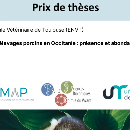
le Vétérinaire de Toulouse (ENVT)
le­vages por­cins en Occitanie : pré­sence et abon­da