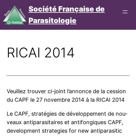
Aller
Société Française de
au
Parasitologie
contenu
Connexion
Cotisation
RICAI 2014
Veuillez trou­ver ci-joint l’an­nonce de la ces­sion
du CAPF le 27 novembre 2014 à la RICAI 2014
Le CAPF, stra­té­gies de déve­lop­pe­ment de nou­
veaux anti­pa­ra­si­taires et anti­fon­giques CAPF,
deve­lop­ment stra­te­gies for new anti­pa­ra­si­tic