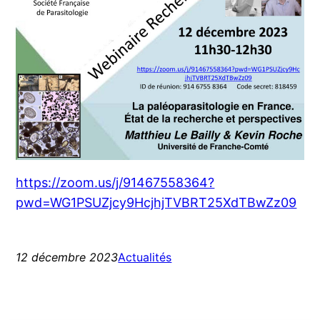
https://zoom.us/j/91467558364?
pwd=WG1PSUZjcy9HcjhjTVBRT25XdTBwZz09
12 décembre 2023
Actualités